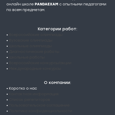
онлайн школе
PANDAEXAM
c опытными педагогами
по всем предметам.
Категории работ:
•
Всероссийские олимпиады
•
Вузовские олимпиады
•
Школьные олимпиады
•
Диагностические работы
•
Школьные работы
•
Всероссийские конкурсы/акции
•
Международные конкурсы
О компании:
• Коротко о нас
•
Контактная информация
•
Список репетиторов
•
Пользовательское соглашение
•
Политика конфиденциальности