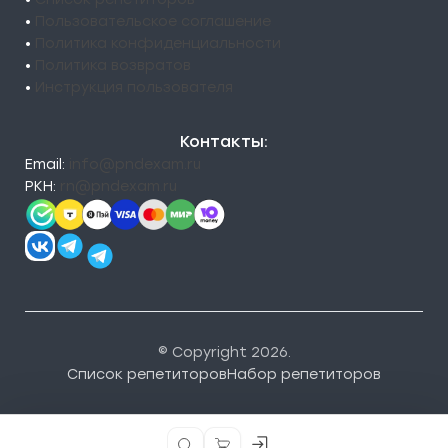
•
Пользовательское соглашение
•
Политика конфиденциальности
•
Политика возвратов
•
Инструкция пользователя
Контакты:
Email:
info@pndexam.ru
РКН:
rn@pndexam.ru
© Copyright 2026.
Список репетиторов
Набор репетиторов