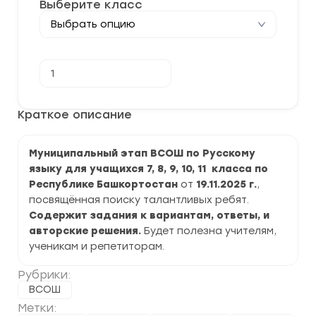
Выберите класс
Количество
В корзину
товара
[19.11.2025]
Муниципальный
этап
Краткое описание
ВСОШ
по
Русскому
Муниципальный этап ВСОШ по Русскому
языку
2025-
языку для учащихся 7, 8, 9, 10, 11 класса по
2026
Республике Башкортостан
от
19.11.2025 г.
,
г.
по
посвящённая поиску талантливых ребят.
Республике
Содержит задания к вариантам, ответы, и
Башкортостан
авторские решения.
Будет полезна учителям,
ученикам и репетиторам.
Рубрики:
ВСОШ
Метки: