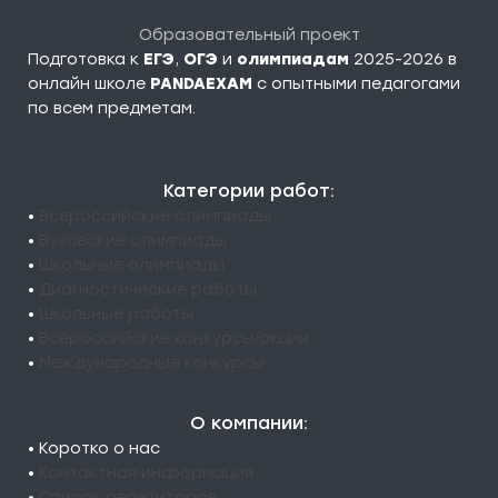
Образовательный проект
Подготовка к
ЕГЭ
,
ОГЭ
и
олимпиадам
2025-2026 в
онлайн школе
PANDAEXAM
c опытными педагогами
по всем предметам.
Категории работ:
•
Всероссийские олимпиады
•
Вузовские олимпиады
•
Школьные олимпиады
•
Диагностические работы
•
Школьные работы
•
Всероссийские конкурсы/акции
•
Международные конкурсы
О компании:
• Коротко о нас
•
Контактная информация
•
Список репетиторов