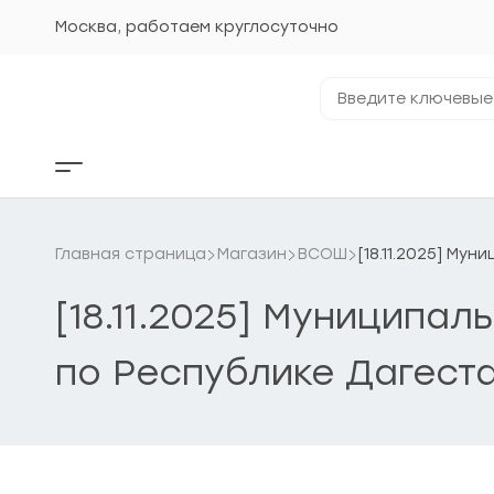
Перейти
к
Москва, работаем круглосуточно
содержанию
Введите
ключевые
фразы...
Кнопка
бокового
меню
Главная страница
Магазин
ВСОШ
[18.11.2025] Му
[18.11.2025] Муниципа
по Республике Дагеста