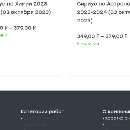
ус по Химии 2023-
Сириус по Астрон
 (03 октября 2023)
2023-2024 (03 окт
2023)
Диапазон
00
₽
–
379,00
₽
цен:
чии
349,00
₽
–
379,00
₽
349,00 ₽
–
В наличии
3
379,00 ₽
3
ыберите
Выберите
араметры
параметры
Категории работ:
О компани
•
Всероссийские
• Коротко о
олимпиады
•
Контактна