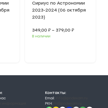
омии
Сириус по Астрономии
ября
2023-2024 (06 октября
2023)
Диапазон
Диапазон
349,00
₽
–
379,00
₽
цен:
цен:
В наличии
49,00 ₽
349,00 ₽
–
–
79,00 ₽
379,00 ₽
Выберите
параметры
и:
Контакты:
 нас
Email:
info@pndexam.ru
я информация
РКН:
rn@pndexam.ru