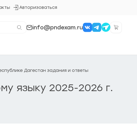
акты
Авторизоваться
Кнопка
входа
в
систему
info@pndexam.ru
Республике Дагестан задания и ответы
му языку 2025-2026 г.