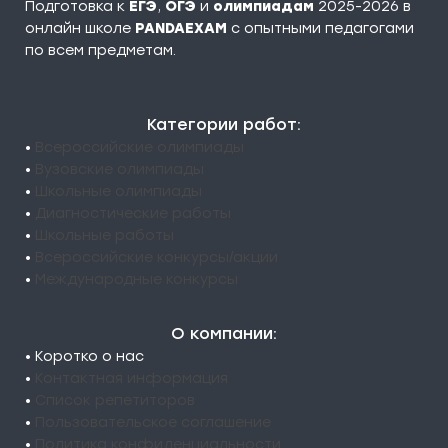
Подготовка к
ЕГЭ
,
ОГЭ
и
олимпиадам
2025-2026 в
онлайн школе
PANDAEXAM
c опытными педагогами
по всем предметам.
Категории работ:
•
Всероссийские олимпиады
•
Вузовские олимпиады
•
Школьные олимпиады
•
Диагностические работы
•
Школьные работы
•
Всероссийские конкурсы/акции
•
Международные конкурсы
О компании:
• Коротко о нас
•
Контактная информация
•
Список репетиторов
•
Пользовательское соглашение
•
Политика конфиденциальности