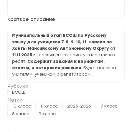
Муниципальный
В корзину
этап
ВСОШ
по
Краткое описание
Русскому
языку
2025-
2026
Муниципальный этап ВСОШ по Русскому
г.
языку для учащихся 7, 8, 9, 10, 11 класса по
по
ХМАО
Ханты Мансийскому Автономному Округу
от
11.11.2025 г.
, посвящённая поиску талантливых
ребят.
Содержит задания к вариантам,
ответы, и авторские решения.
Будет полезна
учителям, ученикам и репетиторам.
Рубрики:
ВСОШ
Метки:
10 класс
11 класс
2025-2026
7 класс
8 класс
9 класс