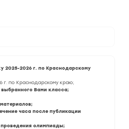
ответы
и
задания
у 2025-2026 г. по Краснодарскому
6 г. по Краснодарскому краю;
я выбранного Вами класса;
 материалов;
в течение часа после публикации
 проведения олимпиады;