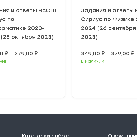
ния и ответы ВсОШ
Задания и ответы
ус по
Сириус по Физике 
рматике 2023-
2024 (26 сентября
 (25 октября 2023)
2023)
Диапазон
00
₽
–
379,00
₽
349,00
₽
–
379,00
₽
цен:
чии
В наличии
349,00 ₽
3
–
379,00 ₽
3
ыберите
Выберите
араметры
параметры
Категории работ:
О компани