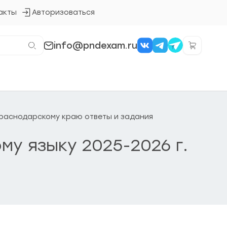
акты
Авторизоваться
Кнопка
входа
в
систему
info@pndexam.ru
о Краснодарскому краю ответы и задания
му языку 2025-2026 г.