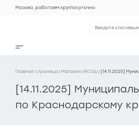
Перейти
к
Москва, работаем круглосуточно
содержанию
Введите
ключевые
фразы...
Кнопка
бокового
меню
Главная страница
Магазин
ВСОШ
[14.11.2025] Му
[14.11.2025] Муниципа
по Краснодарскому кр