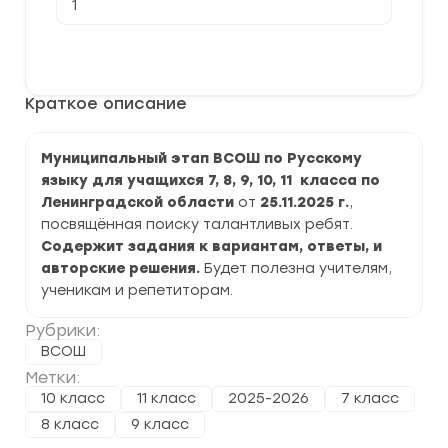
товара
[25.11.2025]
Муниципальный
В корзину
этап
ВСОШ
по
Краткое описание
Русскому
языку
2025-
2026
Муниципальный этап ВСОШ по Русскому
г.
языку для учащихся 7, 8, 9, 10, 11 класса по
по
Ленинградской
Ленинградской области
от
25.11.2025 г.
,
области
посвящённая поиску талантливых ребят.
Содержит задания к вариантам, ответы, и
авторские решения.
Будет полезна учителям,
ученикам и репетиторам.
Рубрики:
ВСОШ
Метки:
10 класс
11 класс
2025-2026
7 класс
8 класс
9 класс