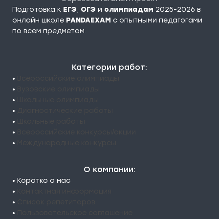
Подготовка к
ЕГЭ
,
ОГЭ
и
олимпиадам
2025-2026 в
онлайн школе
PANDAEXAM
c опытными педагогами
по всем предметам.
Категории работ:
•
Всероссийские олимпиады
•
Вузовские олимпиады
•
Школьные олимпиады
•
Диагностические работы
•
Школьные работы
•
Всероссийские конкурсы/акции
•
Международные конкурсы
О компании:
• Коротко о нас
•
Контактная информация
•
Список репетиторов
•
Пользовательское соглашение