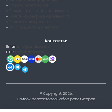
•
Список репетиторов
•
Пользовательское соглашение
•
Политика конфиденциальности
•
Политика возвратов
•
Инструкция пользователя
Контакты:
Email:
info@pndexam.ru
РКН:
rn@pndexam.ru
© Copyright 2026.
Список репетиторов
Набор репетиторов