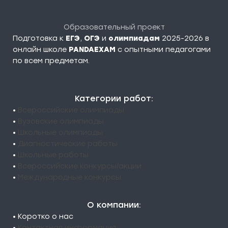
Образовательный проект
Подготовка к
ЕГЭ
,
ОГЭ
и
олимпиадам
2025-2026 в
онлайн школе
PANDAEXAM
c опытными педагогами
по всем предметам.
Категории работ:
•
Всероссийские олимпиады
•
Вузовские олимпиады
•
Школьные олимпиады
•
Диагностические работы
•
Школьные работы
•
Всероссийские конкурсы/акции
•
Международные конкурсы
О компании:
• Коротко о нас
•
Контактная информация