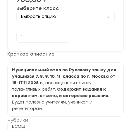
Выберите класс
Количество
В корзину
товара
[15-
17.11.2025]
Муниципальный
Краткое описание
этап
ВСОШ
по
Муниципальный этап по Русскому языку для
Русскому
языку
учащихся 7, 8, 9, 10, 11 класса по г. Москва
от
2025-
15-17.11.2025
г.
, посвящённая поиску
2026
г.
талантливых ребят.
Содержит задания к
по
вариантам, ответы, и авторские решения.
г.
Будет полезна учителям, ученикам и
Москва
задания
репетиторам.
и
ответы
Рубрики:
ВСОШ