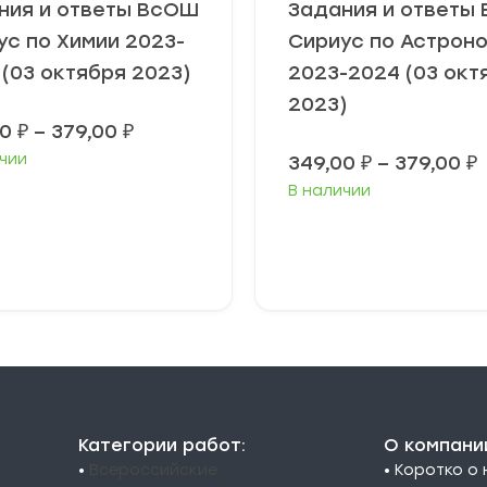
ния и ответы ВсОШ
Задания и ответы
ус по Химии 2023-
Сириус по Астрон
 (03 октября 2023)
2023-2024 (03 окт
2023)
Диапазон
00
₽
–
379,00
₽
цен:
чии
349,00
₽
–
379,00
₽
349,00 ₽
–
В наличии
3
379,00 ₽
3
ыберите
Выберите
араметры
параметры
Категории работ:
О компани
•
Всероссийские
• Коротко о