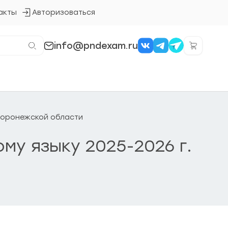
акты
Авторизоваться
Кнопка
входа
в
систему
info@pndexam.ru
 Воронежской области
му языку 2025-2026 г.