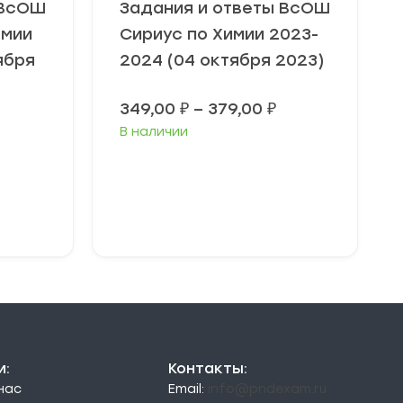
 ВсОШ
Задания и ответы ВсОШ
омии
Сириус по Химии 2023-
ября
2024 (04 октября 2023)
Диапазон
349,00
₽
–
379,00
₽
цен:
Диапазон
В наличии
349,00 ₽
цен:
–
49,00 ₽
379,00 ₽
–
79,00 ₽
Выберите
параметры
и:
Контакты:
 нас
Email:
info@pndexam.ru