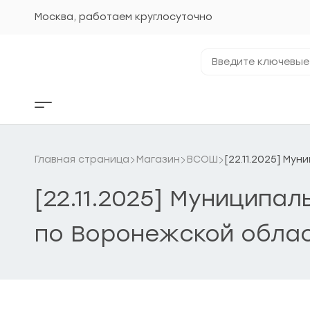
Перейти
к
Москва, работаем круглосуточно
содержанию
Введите
ключевые
фразы...
Кнопка
бокового
меню
Главная страница
Магазин
ВСОШ
[22.11.2025] Му
[22.11.2025] Муниципа
по Воронежской обла