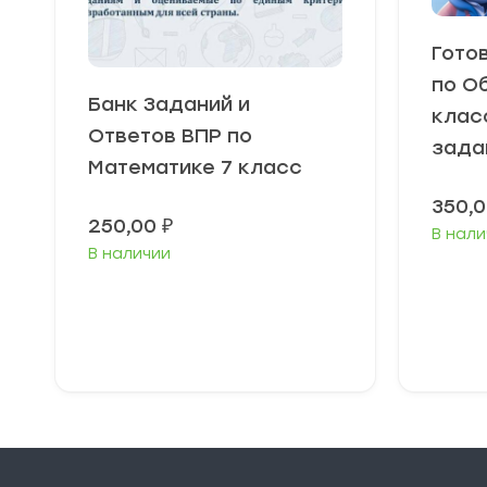
Гото
по О
Банк Заданий и
класс
Ответов ВПР по
зада
Математике 7 класс
350,
250,00
₽
В нали
В наличии
В корзину