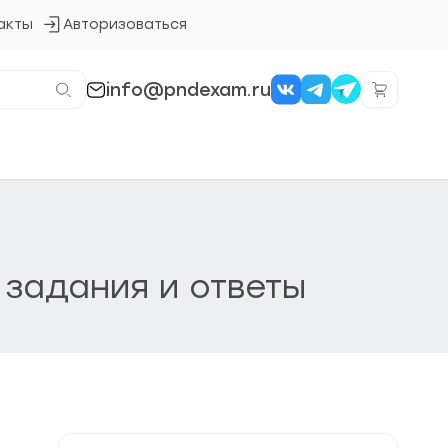
акты
Авторизоваться
Кнопка
входа
в
систему
info@pndexam.ru
 задания и ответы