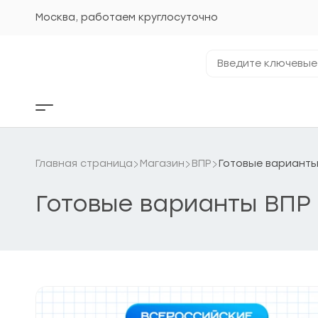
Перейти
к
Москва, работаем круглосуточно
содержанию
Введите
ключевые
фразы...
Кнопка
бокового
меню
Главная страница
Магазин
ВПР
Готовые варианты
Готовые варианты ВПР 