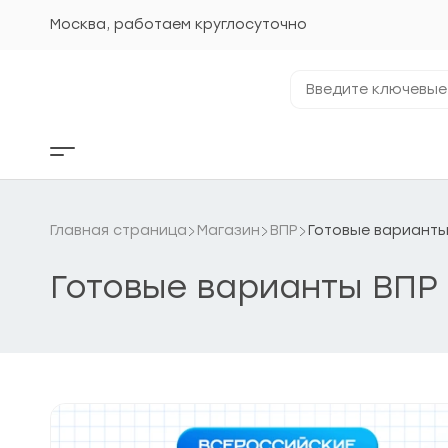
Перейти
к
Москва, работаем круглосуточно
содержанию
Введите
ключевые
фразы...
Кнопка
бокового
меню
Главная страница
Магазин
ВПР
Готовые варианты 
Готовые варианты ВПР 