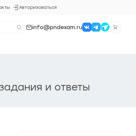
акты
Авторизоваться
Кнопка
входа
в
систему
info@pndexam.ru
 задания и ответы