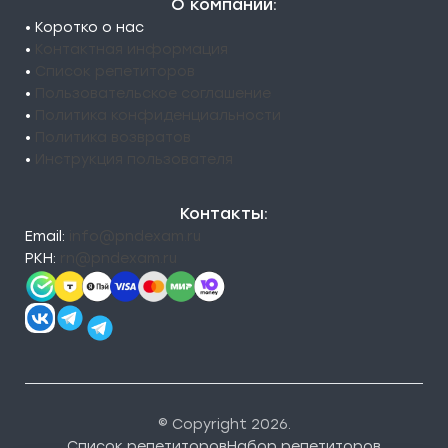
О компании:
• Коротко о нас
•
Контактная информация
•
Список репетиторов
•
Пользовательское соглашение
•
Политика конфиденциальности
•
Политика возвратов
•
Инструкция пользователя
Контакты:
Email:
info@pndexam.ru
РКН:
rn@pndexam.ru
© Copyright 2026.
Список репетиторов
Набор репетиторов