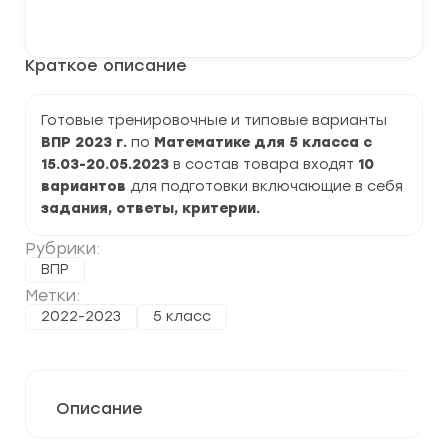
варианты
В корзину
ВПР
2023
по
Краткое описание
Математике
5
класс
задания
Готовые тренировочные и типовые варианты
и
ВПР 2023 г.
по
Математике для 5 класса с
ответы
15.03-20.05.2023
в состав товара входят
10
вариантов
для подготовки включающие в себя
задания, ответы, критерии.
Рубрики:
ВПР
Метки:
2022-2023
5 класс
Описание