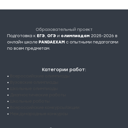
Образовательный проект
Подготовка к
ЕГЭ
,
ОГЭ
и
олимпиадам
2025-2026 в
онлайн школе
PANDAEXAM
c опытными педагогами
по всем предметам.
Категории работ:
•
Всероссийские олимпиады
•
Вузовские олимпиады
•
Школьные олимпиады
•
Диагностические работы
•
Школьные работы
•
Всероссийские конкурсы/акции
•
Международные конкурсы