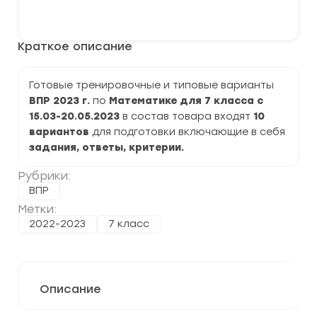
варианты
В корзину
ВПР
2023
по
Краткое описание
Математике
7
класс
задания
Готовые тренировочные и типовые варианты
и
ВПР 2023 г.
по
Математике для 7 класса с
ответы
15.03-20.05.2023
в состав товара входят
10
вариантов
для подготовки включающие в себя
задания, ответы, критерии.
Рубрики:
ВПР
Метки:
2022-2023
7 класс
Описание