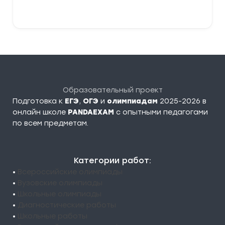
В корзину
Образовательный проект
Подготовка к
ЕГЭ
,
ОГЭ
и
олимпиадам
2025-2026 в
онлайн школе
PANDAEXAM
c опытными педагогами
по всем предметам.
Категории работ:
•
Всероссийские олимпиады
•
Вузовские олимпиады
•
Школьные олимпиады
•
Диагностические работы
•
Школьные работы