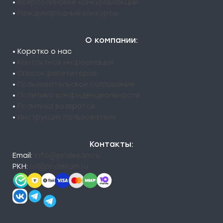
•
Всероссийские конкурсы/акции
•
Международные конкурсы
О компании:
• Коротко о нас
•
Контактная информация
•
Список репетиторов
•
Пользовательское соглашение
•
Политика конфиденциальности
•
Политика возвратов
•
Инструкция пользователя
Контакты:
Email:
info@pndexam.ru
РКН:
rn@pndexam.ru