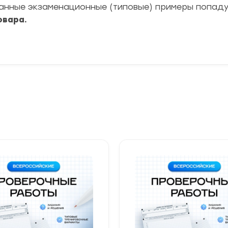
ранные экзаменационные (типовые) примеры попад
овара.