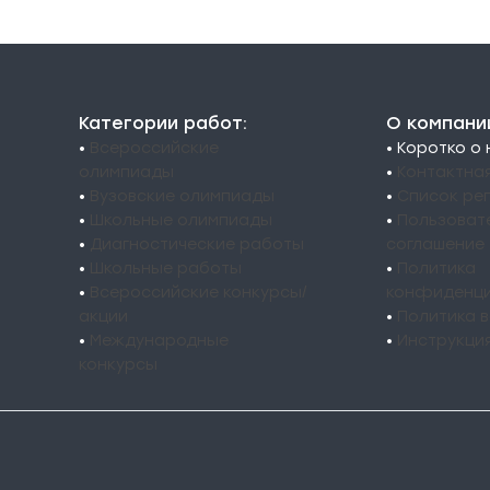
Категории работ:
О компани
•
Всероссийские
• Коротко о
олимпиады
•
Контактна
•
Вузовские олимпиады
•
Список ре
•
Школьные олимпиады
•
Пользоват
•
Диагностические работы
соглашение
•
Школьные работы
•
Политика
•
Всероссийские конкурсы/
конфиденци
акции
•
Политика 
•
Международные
•
Инструкци
конкурсы