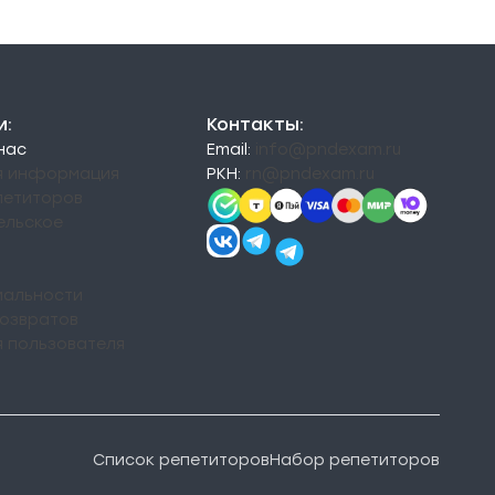
и:
Контакты:
 нас
Email:
info@pndexam.ru
я информация
РКН:
rn@pndexam.ru
петиторов
ельское
альности
возвратов
я пользователя
Список репетиторов
Набор репетиторов