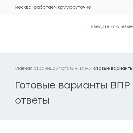
Перейти
к
Москва, работаем круглосуточно
содержанию
Введите
ключевые
фразы...
Кнопка
бокового
меню
Главная страница
Магазин
ВПР
Готовые варианты
Готовые варианты ВПР 
ответы