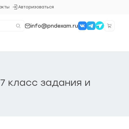
акты
Авторизоваться
Кнопка
входа
в
систему
info@pndexam.ru
7 класс задания и