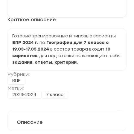
варианты
В корзину
ВПР
2024
по
Краткое описание
Географии
7
класс
задания
Готовые тренировочные и типовые варианты
и
ВПР 2024 г.
по
Географии
для 7 класса с
ответы
19.03-17.05.2024
в состав товара входят
10
вариантов
для подготовки включающие в себя
задания, ответы, критерии.
Рубрики:
ВПР
Метки:
2023-2024
7 класс
Описание