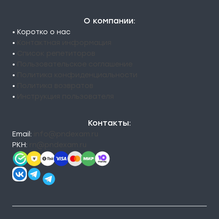
О компании:
• Коротко о нас
•
Контактная информация
•
Список репетиторов
•
Пользовательское соглашение
•
Политика конфиденциальности
•
Политика возвратов
•
Инструкция пользователя
Контакты:
Email:
info@pndexam.ru
РКН:
rn@pndexam.ru