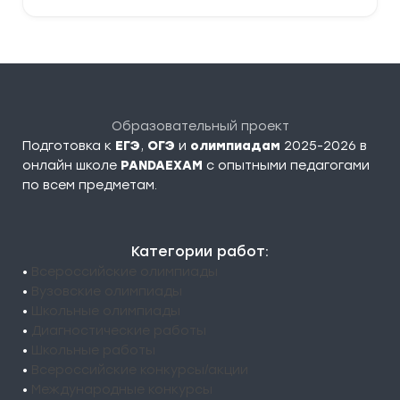
Образовательный проект
Подготовка к
ЕГЭ
,
ОГЭ
и
олимпиадам
2025-2026 в
онлайн школе
PANDAEXAM
c опытными педагогами
по всем предметам.
Категории работ:
•
Всероссийские олимпиады
•
Вузовские олимпиады
•
Школьные олимпиады
•
Диагностические работы
•
Школьные работы
•
Всероссийские конкурсы/акции
•
Международные конкурсы