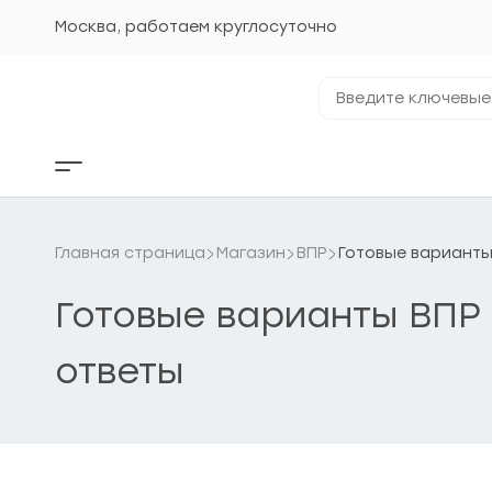
Перейти
к
Москва, работаем круглосуточно
содержанию
Введите
ключевые
фразы...
Кнопка
бокового
меню
Главная страница
Магазин
ВПР
Готовые варианты
Готовые варианты ВПР
ответы