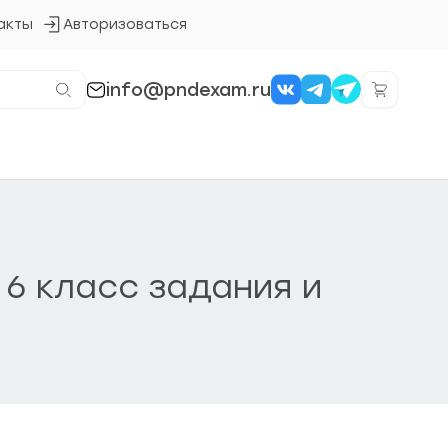
акты
Авторизоваться
Кнопка
входа
в
систему
info@pndexam.ru
6 класс задания и