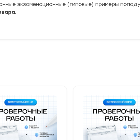
ранные экзаменационные (типовые) примеры попад
овара.