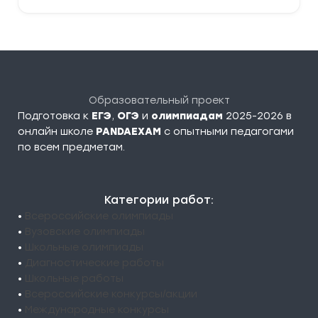
Образовательный проект
Подготовка к
ЕГЭ
,
ОГЭ
и
олимпиадам
2025-2026 в
онлайн школе
PANDAEXAM
c опытными педагогами
по всем предметам.
Категории работ:
•
Всероссийские олимпиады
•
Вузовские олимпиады
•
Школьные олимпиады
•
Диагностические работы
•
Школьные работы
•
Всероссийские конкурсы/акции
•
Международные конкурсы