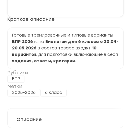
варианты
В корзину
ВПР
2026
по
Краткое описание
Биологии
6
класс
задания
Готовые тренировочные и типовые варианты
и
ВПР 2026 г.
по
Биологии для 6 класса с 20.04-
ответы
20.05.2026
в состав товара входят
10
вариантов
для подготовки включающие в себя
задания, ответы, критерии.
Рубрики:
ВПР
Метки:
2025-2026
6 класс
Описание