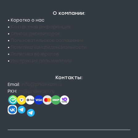
О компании:
• Коротко о нас
•
Контактная информация
•
Список репетиторов
•
Пользовательское соглашение
•
Политика конфиденциальности
•
Политика возвратов
•
Инструкция пользователя
Контакты:
Email:
info@pndexam.ru
РКН:
rn@pndexam.ru