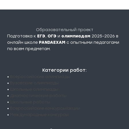
Образовательный проект
Подготовка к
ЕГЭ
,
ОГЭ
и
олимпиадам
2025-2026 в
онлайн школе
PANDAEXAM
c опытными педагогами
по всем предметам.
Категории работ:
•
Всероссийские олимпиады
•
Вузовские олимпиады
•
Школьные олимпиады
•
Диагностические работы
•
Школьные работы
•
Всероссийские конкурсы/акции
•
Международные конкурсы