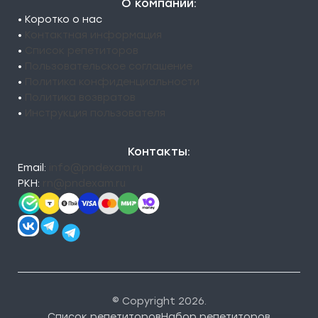
О компании:
• Коротко о нас
•
Контактная информация
•
Список репетиторов
•
Пользовательское соглашение
•
Политика конфиденциальности
•
Политика возвратов
•
Инструкция пользователя
Контакты:
Email:
info@pndexam.ru
РКН:
rn@pndexam.ru
© Copyright 2026.
Список репетиторов
Набор репетиторов