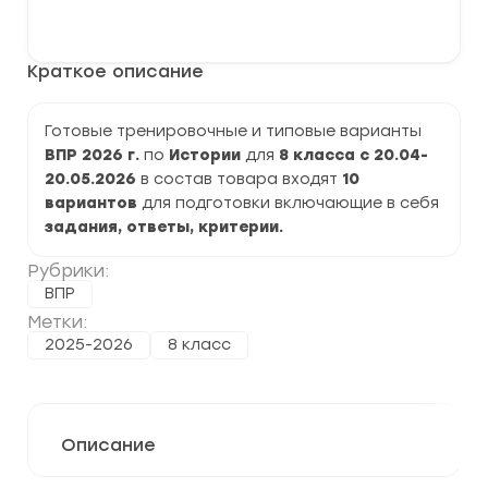
варианты
В корзину
ВПР
2026
по
Краткое описание
Истории
8
класс
задания
Готовые тренировочные и типовые варианты
и
ВПР 2026 г.
по
Истории
для
8 класса с 20.04-
ответы
20.05.2026
в состав товара входят
10
вариантов
для подготовки включающие в себя
задания, ответы, критерии.
Рубрики:
ВПР
Метки:
2025-2026
8 класс
Описание