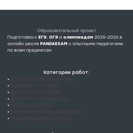
Образовательный проект
Подготовка к
ЕГЭ
,
ОГЭ
и
олимпиадам
2025-2026 в
онлайн школе
PANDAEXAM
c опытными педагогами
по всем предметам.
Категории работ:
•
Всероссийские олимпиады
•
Вузовские олимпиады
•
Школьные олимпиады
•
Диагностические работы
•
Школьные работы
•
Всероссийские конкурсы/акции
•
Международные конкурсы