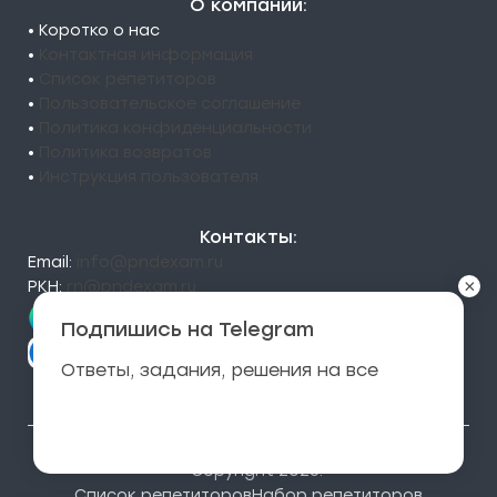
О компании:
• Коротко о нас
•
Контактная информация
•
Список репетиторов
•
Пользовательское соглашение
•
Политика конфиденциальности
•
Политика возвратов
•
Инструкция пользователя
Контакты:
Email:
info@pndexam.ru
×
РКН:
rn@pndexam.ru
Подпишись на Telegram
Ответы, задания, решения на все
Подписаться
© Copyright 2026.
Список репетиторов
Набор репетиторов