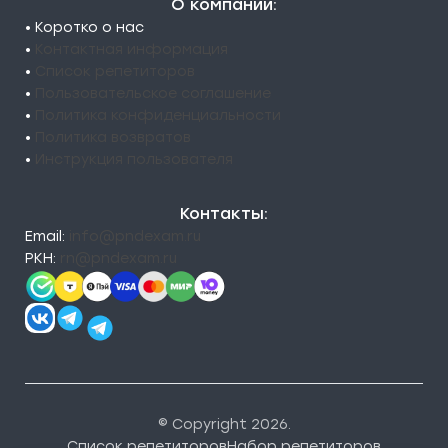
О компании:
• Коротко о нас
•
Контактная информация
•
Список репетиторов
•
Пользовательское соглашение
•
Политика конфиденциальности
•
Политика возвратов
•
Инструкция пользователя
Контакты:
Email:
info@pndexam.ru
РКН:
rn@pndexam.ru
© Copyright 2026.
Список репетиторов
Набор репетиторов