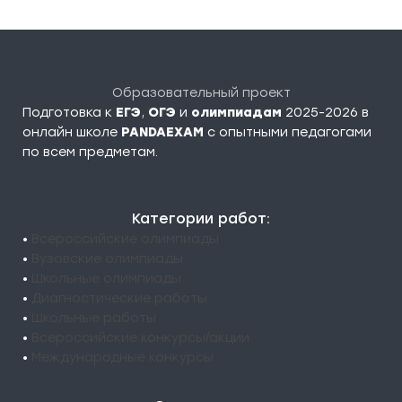
Образовательный проект
Подготовка к
ЕГЭ
,
ОГЭ
и
олимпиадам
2025-2026 в
онлайн школе
PANDAEXAM
c опытными педагогами
по всем предметам.
Категории работ:
•
Всероссийские олимпиады
•
Вузовские олимпиады
•
Школьные олимпиады
•
Диагностические работы
•
Школьные работы
•
Всероссийские конкурсы/акции
•
Международные конкурсы