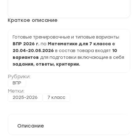
варианты
В корзину
ВПР
2026
по
Краткое описание
Математике
7
класс
задания
Готовые тренировочные и типовые варианты
и
ВПР 2026 г.
по
Математике для 7 класса с
ответы
20.04-20.05.2026
в состав товара входят
10
вариантов
для подготовки включающие в себя
задания, ответы, критерии.
Рубрики:
ВПР
Метки:
2025-2026
7 класс
Описание