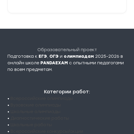
Образовательный проект
Подготовка к
ЕГЭ
,
ОГЭ
и
олимпиадам
2025-2026 в
онлайн школе
PANDAEXAM
c опытными педагогами
по всем предметам.
Категории работ:
•
Всероссийские олимпиады
•
Вузовские олимпиады
•
Школьные олимпиады
•
Диагностические работы
•
Школьные работы
•
Всероссийские конкурсы/акции