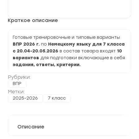
варианты
В корзину
ВПР
2026
по
Краткое описание
Немецкому
языку
7
класс
Готовые тренировочные и типовые варианты
задания
ВПР 2026 г.
по
Немецкому языку для 7 класса
и
ответы
с 20.04-20.05.2026
в состав товара входят
10
вариантов
для подготовки включающие в себя
задания, ответы, критерии.
Рубрики:
ВПР
Метки:
2025-2026
7 класс
Описание