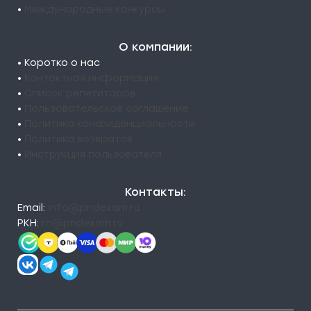
•
Международные конкурсы
О компании:
• Коротко о нас
•
Контактная информация
•
Список репетиторов
•
Пользовательское соглашение
•
Политика конфиденциальности
•
Политика возвратов
•
Инструкция пользователя
Контакты:
Email:
info@pndexam.ru
РКН:
rn@pndexam.ru