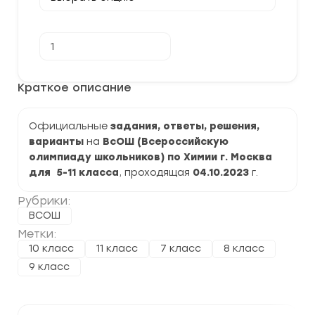
Количество
В корзину
товара
[04.10.2023]
Школьный
этап
Краткое описание
по
Химии
2023-
Официальные
2024
задания, ответы, решения,
г.
варианты
на
ВсОШ (Всероссийскую
Москва
олимпиаду школьников) по Химии г. Москва
77
регион
для 5-11 класса
, проходящая
04.10.2023
г.
задания
и
Рубрики:
ответы
ВСОШ
Метки:
10 класс
11 класс
7 класс
8 класс
9 класс