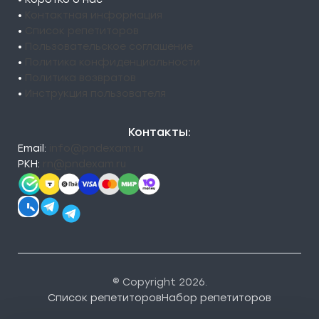
•
Контактная информация
•
Список репетиторов
•
Пользовательское соглашение
•
Политика конфиденциальности
•
Политика возвратов
•
Инструкция пользователя
Контакты:
Email:
info@pndexam.ru
РКН:
rn@pndexam.ru
© Copyright 2026.
Список репетиторов
Набор репетиторов