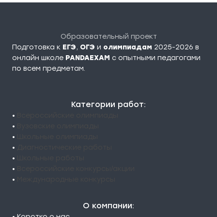
Образовательный проект
Подготовка к
ЕГЭ
,
ОГЭ
и
олимпиадам
2025-2026 в
онлайн школе
PANDAEXAM
c опытными педагогами
по всем предметам.
Категории работ:
•
Всероссийские олимпиады
•
Вузовские олимпиады
•
Школьные олимпиады
•
Диагностические работы
•
Школьные работы
•
Всероссийские конкурсы/акции
•
Международные конкурсы
О компании:
• Коротко о нас