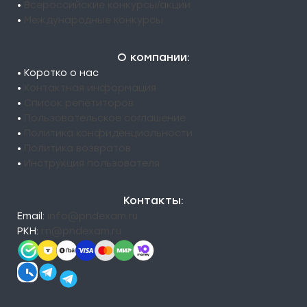
•
Всероссийские конкурсы/акции
•
Международные конкурсы
О компании:
• Коротко о нас
•
Контактная информация
•
Список репетиторов
•
Пользовательское соглашение
•
Политика конфиденциальности
•
Политика возвратов
•
Инструкция пользователя
Контакты:
Email:
info@pndexam.ru
РКН:
rn@pndexam.ru