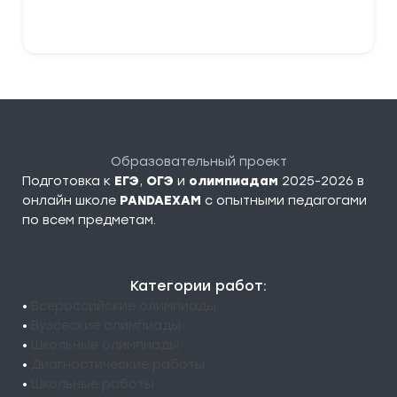
379,00 ₽
Выберите параметры
Образовательный проект
Подготовка к
ЕГЭ
,
ОГЭ
и
олимпиадам
2025-2026 в
онлайн школе
PANDAEXAM
c опытными педагогами
по всем предметам.
Категории работ:
•
Всероссийские олимпиады
•
Вузовские олимпиады
•
Школьные олимпиады
•
Диагностические работы
•
Школьные работы