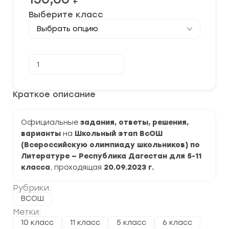
Выберите класс
Количество
В корзину
товара
[20.09.2023]
Школьный
этап
Краткое описание
по
Литературе
2023-
Официальные
2024
задания, ответы, решения,
г.
варианты
на
Школьный этап ВсОШ
Республика
(Всероссийскую олимпиаду школьников) по
Дагестан
05
Литературе — Республика Дагестан для 5-11
регион
класса
, проходящая
20.09.2023 г.
задания
и
Рубрики:
ответы
ВСОШ
Метки:
10 класс
11 класс
5 класс
6 класс