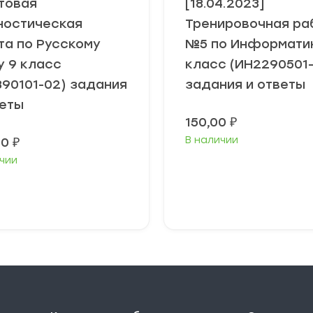
товая
[18.04.2023]
ностическая
Тренировочная ра
та по Русскому
№5 по Информати
у 9 класс
класс (ИН2290501
390101-02) задания
задания и ответы
веты
150,00
₽
В наличии
00
₽
чии
В корзину
В корзину