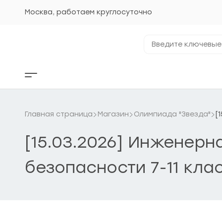
Перейти
к
Москва, работаем круглосуточно
содержанию
Введите
ключевые
фразы...
Кнопка
бокового
меню
Главная страница
Магазин
Олимпиада "Звезда"
[
[15.03.2026] Инженерн
безопасности 7-11 кла