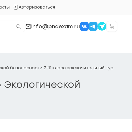
акты
Авторизоваться
Кнопка
входа
в
систему
info@pndexam.ru
ской безопасности 7-11 класс заключительный тур
о Экологической