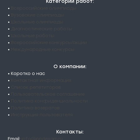
Категории работ:
•
Всероссийские олимпиады
•
Вузовские олимпиады
•
Школьные олимпиады
•
Диагностические работы
•
Школьные работы
•
Всероссийские конкурсы/акции
•
Международные конкурсы
О компании:
• Коротко о нас
•
Контактная информация
•
Список репетиторов
•
Пользовательское соглашение
•
Политика конфиденциальности
•
Политика возвратов
•
Инструкция пользователя
Контакты:
Email:
info@pndexam.ru