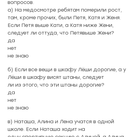
вопросов.
а) На медосмотре ребятам померили рост,
там, кроме прочих, были Петя, Катя и Женя.
Если Петя выше Кати, а Катя ниже Жени,
следует ли оттуда, что Петявыше Жени?
да
нет
не знаю
б) Если все вещи в шкафу Лёши дорогие, а у
Лёши в шкафу висят штаны, следует
ли из этого, что эти штаны дорогие?
да
нет
не знаю
в) Наташа, Алина и Лена учатся в одной
школе. Если Наташа ходит на
одну спортивную секцию с Алиной, а Алина