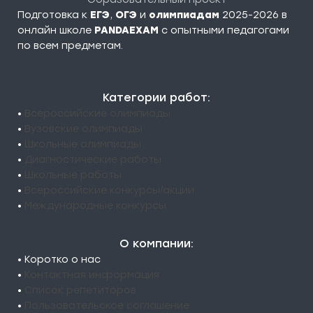
Подготовка к
ЕГЭ
,
ОГЭ
и
олимпиадам
2025-2026 в
онлайн школе
PANDAEXAM
c опытными педагогами
по всем предметам.
Категории работ:
•
Всероссийские олимпиады
•
Вузовские олимпиады
•
Школьные олимпиады
•
Диагностические работы
•
Школьные работы
•
Всероссийские конкурсы/акции
•
Международные конкурсы
О компании:
• Коротко о нас
•
Контактная информация
•
Список репетиторов
•
Пользовательское соглашение