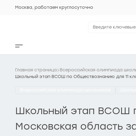
Перейти
к
Москва, работаем круглосуточно
содержанию
Введите
ключевые
фразы...
Кнопка
бокового
меню
Главная страница
Всероссийская олимпиада школ
Школьный этап ВСОШ по Обществознанию для 11 кл
Всероссийская олимпиада школьников
Школь
Школьный этап ВСОШ п
Московская область з