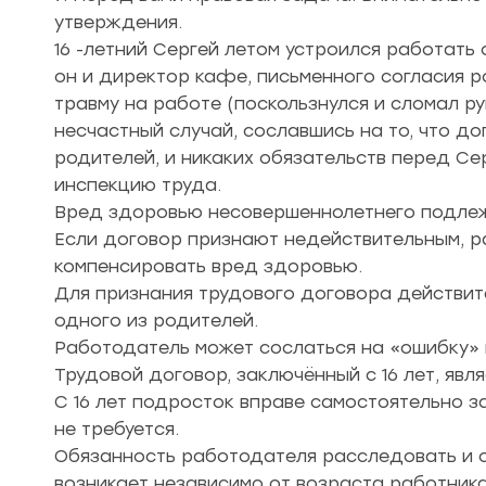
утверждения.
16 -летний Сергей летом устроился работат
он и директор кафе, письменного согласия р
травму на работе (поскользнулся и сломал р
несчастный случай, сославшись на то, что д
родителей, и никаких обязательств перед Се
инспекцию труда.
Вред здоровью несовершеннолетнего подлеж
Если договор признают недействительным, 
компенсировать вред здоровью.
Для признания трудового договора действит
одного из родителей.
Работодатель может сослаться на «ошибку» в
Трудовой договор, заключённый с 16 лет, явл
С 16 лет подросток вправе самостоятельно з
не требуется.
Обязанность работодателя расследовать и 
возникает независимо от возраста работника