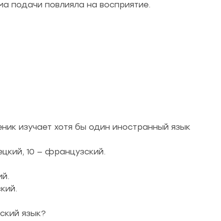
ма подачи повлияла на восприятие.
ченик изучает хотя бы один иностранный язык
мецкий, 10 — французский.
ий.
кий.
йский язык?