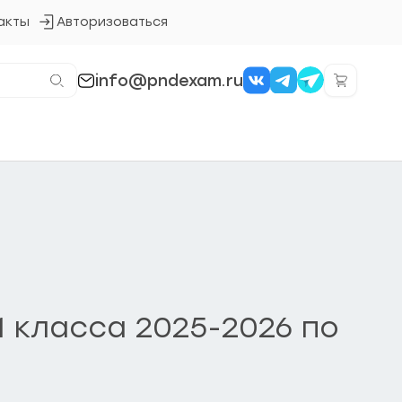
акты
Авторизоваться
Кнопка
входа
в
систему
info@pndexam.ru
 класса 2025-2026 по