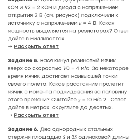
кОм и 𝑅2 = 2 кОм и диода с напряжением
открытия 2 В (см. рисунок) подключили к
источнику с напряжением 𝑢 = 4 В. Какая
мощность выделяется на резисторах? Ответ
дайте в милливаттах
→
Раскрыть ответ
Задание 5.
Вася кинул резиновый мячик
вверх со скоростью 𝑉0 = 4 м/с. За некоторое
время мячик достигает наивысшей точки
своего полета. Какое расстояние пролетит
мячик с момента подкидывания за половину
этого времени? Считайте 𝑔 = 10 м/с 2 . Ответ
дайте в метрах, округлите до десятых.
→
Раскрыть ответ
Задание 6.
Два однородных стальных
стержня площадью 𝑆 и 3𝑆 одинаковой длины