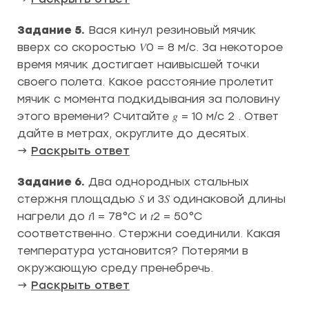
Задание 5.
Вася кинул резиновый мячик
вверх со скоростью 𝑉0 = 8 м/с. За некоторое
время мячик достигает наивысшей точки
своего полета. Какое расстояние пролетит
мячик с момента подкидывания за половину
этого времени? Считайте 𝑔 = 10 м/с 2 . Ответ
дайте в метрах, округлите до десятых.
→
Раскрыть ответ
Задание 6.
Два однородных стальных
стержня площадью 𝑆 и 3𝑆 одинаковой длины
нагрели до 𝑡1 = 78°С и 𝑡2 = 50°С
соответственно. Стержни соединили. Какая
температура установится? Потерями в
окружающую среду пренебречь.
→
Раскрыть ответ