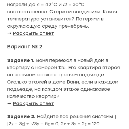
нагрели до 𝑡1 = 42°С и 𝑡2 = 30°С
соответственно. Стержни соединили. Какая
температура установится? Потерями в
окружающую среду пренебречь.
→
Раскрыть ответ
Вариант № 2
Задание 1.
Ваня переехал в новый дом в
квартиру с номером 126. Его квартира вторая
на восьмом этаже в третьем подъезде.
Сколько этажей в доме Вани, если в каждом
подъезде, на каждом этаже одинаковое
количество квартир?
→
Раскрыть ответ
Задание 2.
Найдите все решения системы {
|2𝑥 − 3𝑧| + √3𝑦 − 5𝑧 = 0, 2𝑥 + 3𝑦 + 2𝑧 = 120.