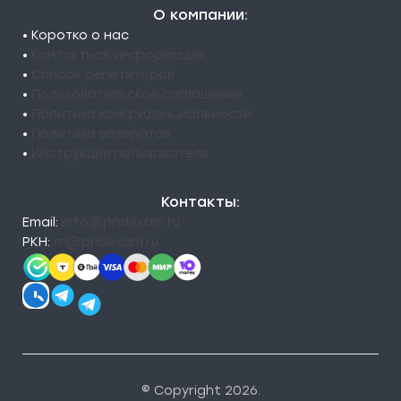
О компании:
• Коротко о нас
•
Контактная информация
•
Список репетиторов
•
Пользовательское соглашение
•
Политика конфиденциальности
•
Политика возвратов
•
Инструкция пользователя
Контакты:
Email:
info@pndexam.ru
РКН:
rn@pndexam.ru
© Copyright 2026.