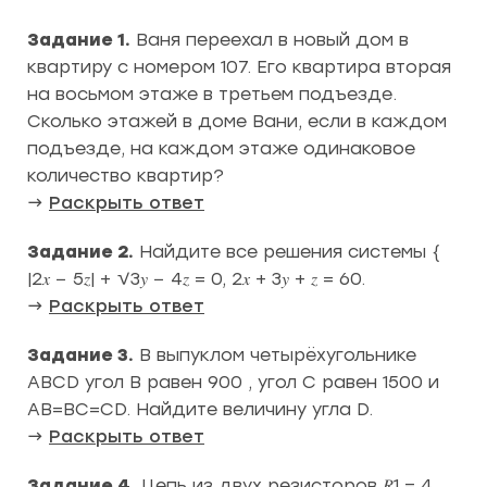
Задание 1.
Ваня переехал в новый дом в
квартиру с номером 107. Его квартира вторая
на восьмом этаже в третьем подъезде.
Сколько этажей в доме Вани, если в каждом
подъезде, на каждом этаже одинаковое
количество квартир?
→
Раскрыть ответ
Задание 2.
Найдите все решения системы {
|2𝑥 − 5𝑧| + √3𝑦 − 4𝑧 = 0, 2𝑥 + 3𝑦 + 𝑧 = 60.
→
Раскрыть ответ
Задание 3.
В выпуклом четырёхугольнике
ABCD угол В равен 900 , угол С равен 1500 и
AB=BC=CD. Найдите величину угла D.
→
Раскрыть ответ
Задание 4.
Цепь из двух резисторов 𝑅1 = 4