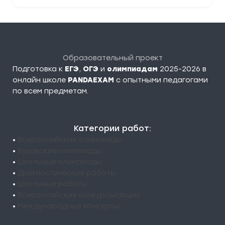
Образовательный проект
Подготовка к
ЕГЭ
,
ОГЭ
и
олимпиадам
2025-2026 в
онлайн школе
PANDAEXAM
c опытными педагогами
по всем предметам.
Категории работ:
•
Всероссийские олимпиады
•
Вузовские олимпиады
•
Школьные олимпиады
•
Диагностические работы
•
Школьные работы
•
Всероссийские конкурсы/акции
•
Международные конкурсы