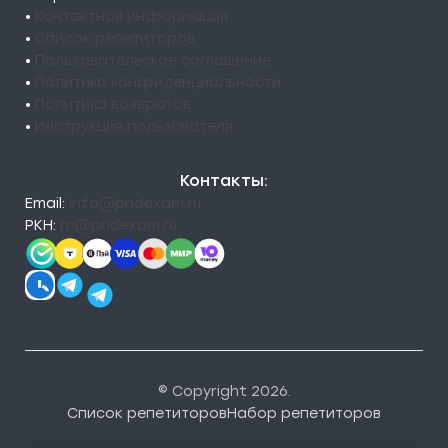
•
Контактная информация
•
Список репетиторов
•
Пользовательское соглашение
•
Политика конфиденциальности
•
Политика возвратов
•
Инструкция пользователя
Контакты:
Email:
info@pndexam.ru
РКН:
rn@pndexam.ru
© Copyright 2026.
Список репетиторов
Набор репетиторов