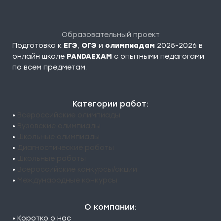
Образовательный проект
Подготовка к
ЕГЭ
,
ОГЭ
и
олимпиадам
2025-2026 в
онлайн школе
PANDAEXAM
c опытными педагогами
по всем предметам.
Категории работ:
•
Всероссийские олимпиады
•
Вузовские олимпиады
•
Школьные олимпиады
•
Диагностические работы
•
Школьные работы
•
Всероссийские конкурсы/акции
•
Международные конкурсы
О компании:
• Коротко о нас