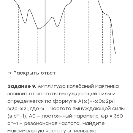
→
Раскрыть ответ
Задание 9.
Амплитуда колебаний маятника
зависит от частоты вынуждающей силы и
определяется по формуле A(ω)=-ω0ω2p/|
ω2p-ω2|, где ω — частота вынуждающей силы
(в с^−1), A0 — постоянный параметр, ωp = 360
c^−1 — резонансная частота. Найдите
максимальную частоту ω, меньшую