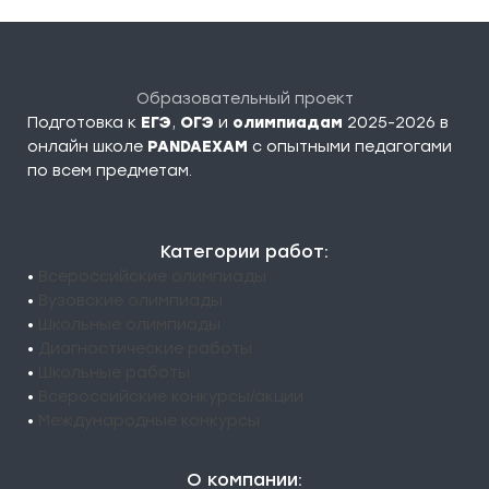
Образовательный проект
Подготовка к
ЕГЭ
,
ОГЭ
и
олимпиадам
2025-2026 в
онлайн школе
PANDAEXAM
c опытными педагогами
по всем предметам.
Категории работ:
•
Всероссийские олимпиады
•
Вузовские олимпиады
•
Школьные олимпиады
•
Диагностические работы
•
Школьные работы
•
Всероссийские конкурсы/акции
•
Международные конкурсы
О компании: