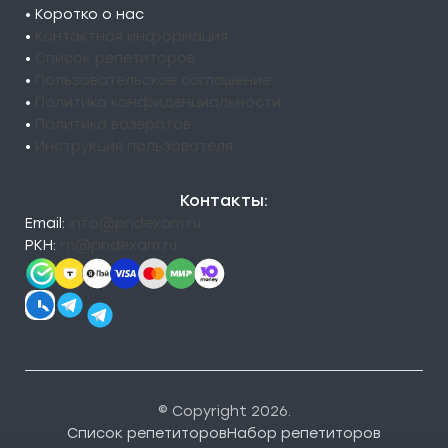
• Коротко о нас
•
Контактная информация
•
Список репетиторов
•
Пользовательское соглашение
•
Политика конфиденциальности
•
Политика возвратов
•
Инструкция пользователя
Контакты:
Email:
info@pndexam.ru
РКН:
rn@pndexam.ru
© Copyright 2026.
Список репетиторов
Набор репетиторов