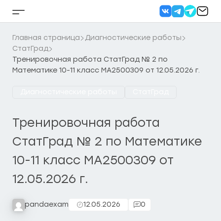
Перейти
к
Кнопка
содержанию
бокового
меню
Главная страница
Диагностические работы
СтатГрад
Тренировочная работа СтатГрад № 2 по
Математике 10-11 класс МА2500309 от 12.05.2026 г.
Диагностические работы
СтатГрад
Тренировочная работа
СтатГрад № 2 по Математике
10-11 класс МА2500309 от
12.05.2026 г.
pandaexam
12.05.2026
0