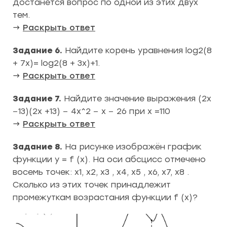
достанется вопрос по одной из этих двух
тем.
→
Раскрыть ответ
Задание 6.
Найдите корень уравнения log2(8
+ 7x)= log2(8 + 3x)+1.
→
Раскрыть ответ
Задание 7.
Найдите значение выражения (2x
−13)(2x +13) − 4x^2 − x − 26 при x =110
→
Раскрыть ответ
Задание 8.
На рисунке изображён график
функции y = f (x). На оси абсцисс отмечено
восемь точек: x1, x2, x3 , x4, x5 , x6, x7, x8 .
Сколько из этих точек принадлежит
промежуткам возрастания функции f (x)?