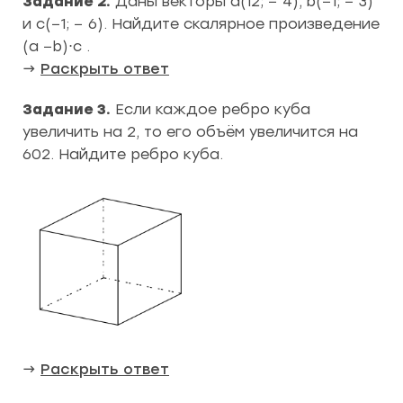
Задание 2.
Даны векторы a(12; − 4), b(−1; − 3)
и c(−1; − 6). Найдите скалярное произведение
(a −b)⋅c .
→
Раскрыть ответ
Задание 3.
Если каждое ребро куба
увеличить на 2, то его объём увеличится на
602. Найдите ребро куба.
→
Раскрыть ответ