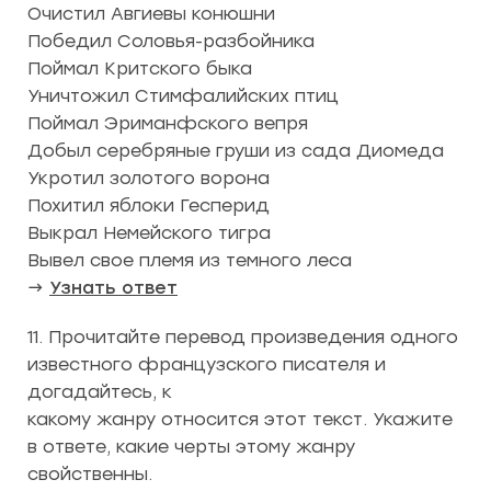
Очистил Авгиевы конюшни
Победил Соловья-разбойника
Поймал Критского быка
Уничтожил Стимфалийских птиц
Поймал Эриманфского вепря
Добыл серебряные груши из сада Диомеда
Укротил золотого ворона
Похитил яблоки Гесперид
Выкрал Немейского тигра
Вывел свое племя из темного леса
→
Узнать ответ
11. Прочитайте перевод произведения одного
известного французского писателя и
догадайтесь, к
какому жанру относится этот текст. Укажите
в ответе, какие черты этому жанру
свойственны.