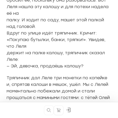
бросил её, поскольку она разорвалась. Вот
Леля нашла эту калошу и для потехи надела
её на
палку. И ходит по саду, машет этой палкой
над головой.
Вдруг по улице идёт тряпичник. Кричит:
«Покупаю бутылки, банки, тряпки!». Увидев,
что Леля
держит на палке калошу, тряпичник сказал
Леле:
— Эй, девочка, продаёшь калошу?
Тряпичник дал Леле три монетки по копейке
и, спрятав калоши в мешок, ушёл. Мы с Лелей
моментально побежали домой и стали
прощаться с мамиными гостями: с тётей Олей
и дядей
Колей, которые уже одевались в прихожей.
Кнопка
Кнопка
входа
поиска
Вдруг тётя Оля сказала: