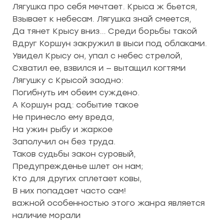
Лягушка про себя мечтает. Крыса ж бьется,
Взывает к небесам. Лягушка знай смеется,
Да тянет Крысу вниз… Среди борьбы такой
Вдруг Коршун закружил в выси под облаками.
Увидел Крысу он, упал с небес стрелой,
Схватил ее, взвился и — вытащил когтями
Лягушку с Крысой заодно:
Погибнуть им обеим суждено.
А Коршун рад: событие такое
Не принесло ему вреда,
На ужин рыбу и жаркое
Заполучил он без труда.
Таков судьбы закон суровый,
Предупрежденье шлет он нам;
Кто для других сплетает ковы,
В них попадает часто сам!
важной особенностью этого жанра является
наличие морали