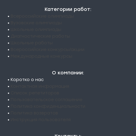
Категории работ:
•
Всероссийские олимпиады
•
Вузовские олимпиады
•
Школьные олимпиады
•
Диагностические работы
•
Школьные работы
•
Всероссийские конкурсы/акции
•
Международные конкурсы
О компании:
• Коротко о нас
•
Контактная информация
•
Список репетиторов
•
Пользовательское соглашение
•
Политика конфиденциальности
•
Политика возвратов
•
Инструкция пользователя