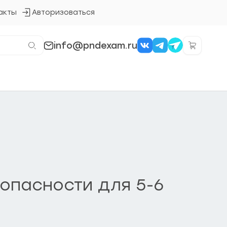
акты
Авторизоваться
Кнопка
входа
в
систему
info@pndexam.ru
опасности для 5-6