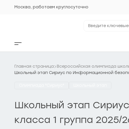
Перейти
к
Москва, работаем круглосуточно
содержанию
Введите
ключевые
фразы...
Кнопка
бокового
меню
Главная страница
Всероссийская олимпиада школ
Школьный этап Сириус по Информационной безопасн
Олимпиада "Сириус"
Школьный этап
Школьный этап Сириус
класса 1 группа 2025/26