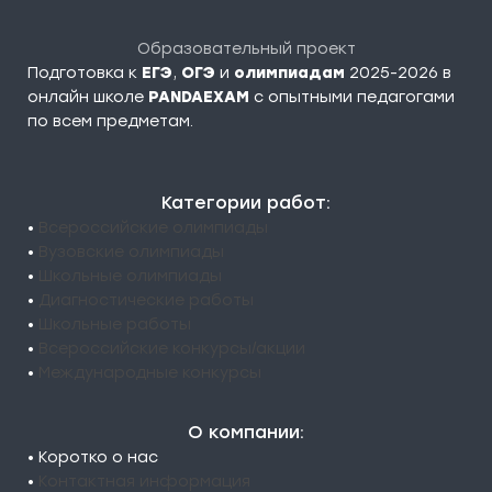
Образовательный проект
Подготовка к
ЕГЭ
,
ОГЭ
и
олимпиадам
2025-2026 в
онлайн школе
PANDAEXAM
c опытными педагогами
по всем предметам.
Категории работ:
•
Всероссийские олимпиады
•
Вузовские олимпиады
•
Школьные олимпиады
•
Диагностические работы
•
Школьные работы
•
Всероссийские конкурсы/акции
•
Международные конкурсы
О компании:
• Коротко о нас
•
Контактная информация