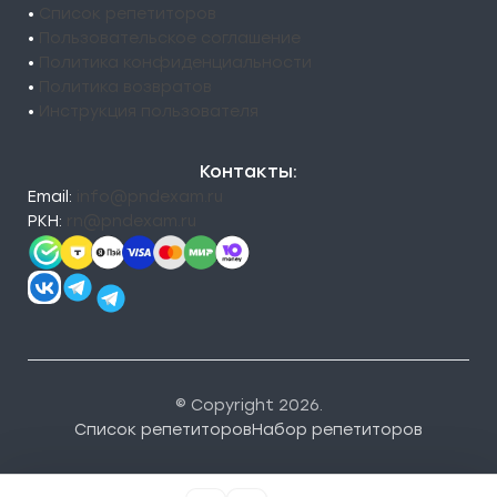
•
Список репетиторов
•
Пользовательское соглашение
•
Политика конфиденциальности
•
Политика возвратов
•
Инструкция пользователя
Контакты:
Email:
info@pndexam.ru
РКН:
rn@pndexam.ru
© Copyright 2026.
Список репетиторов
Набор репетиторов