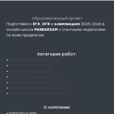
Образовательный проект
Подготовка к
ЕГЭ
,
ОГЭ
и
олимпиадам
2025-2026 в
онлайн школе
PANDAEXAM
c опытными педагогами
по всем предметам.
Категории работ:
•
Всероссийские олимпиады
•
Вузовские олимпиады
•
Школьные олимпиады
•
Диагностические работы
•
Школьные работы
•
Всероссийские конкурсы/акции
•
Международные конкурсы
О компании:
• Коротко о нас