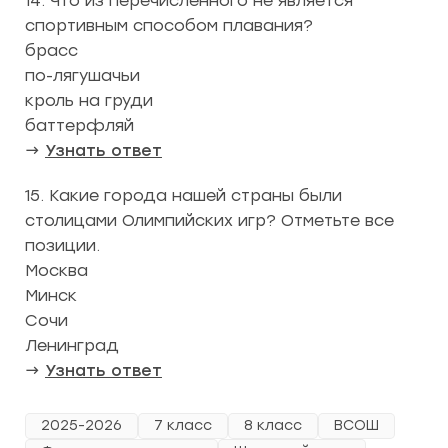
14. Что из перечисленного не является
спортивным способом плавания?
брасс
по-лягушачьи
кроль на груди
баттерфляй
→
Узнать ответ
15. Какие города нашей страны были
столицами Олимпийских игр? Отметьте все
позиции.
Москва
Минск
Сочи
Ленинград
→
Узнать ответ
2025-2026
7 класс
8 класс
ВСОШ