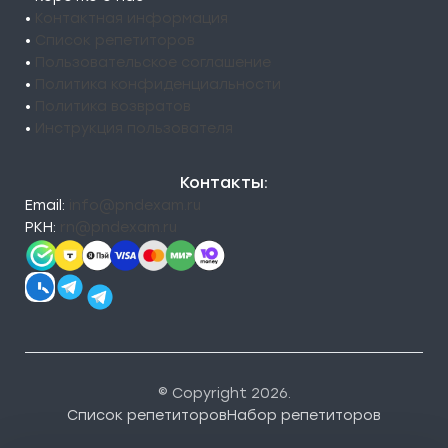
•
Контактная информация
•
Список репетиторов
•
Пользовательское соглашение
•
Политика конфиденциальности
•
Политика возвратов
•
Инструкция пользователя
Контакты:
Email:
info@pndexam.ru
РКН:
rn@pndexam.ru
© Copyright 2026.
Список репетиторов
Набор репетиторов