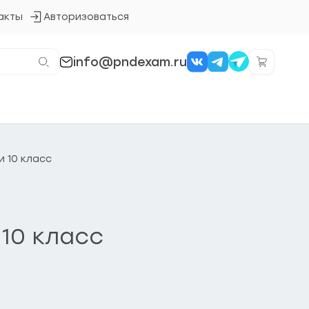
акты
Авторизоваться
Кнопка
входа
в
систему
info@pndexam.ru
 10 класс
10 класс