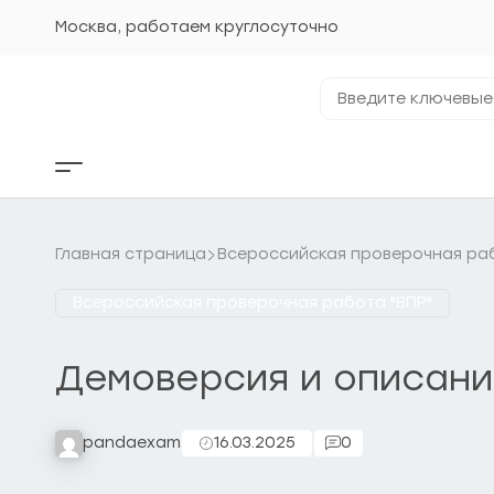
Перейти
к
Москва, работаем круглосуточно
содержанию
Введите
ключевые
фразы...
Кнопка
бокового
меню
Главная страница
Всероссийская проверочная раб
Всероссийская проверочная работа "ВПР"
Демоверсия и описани
pandaexam
16.03.2025
0