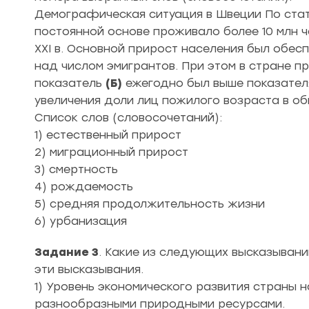
Демографическая ситуация в Швеции По стати
постоянной основе проживало более 10 млн чел
XXI в. Основной прирост населения был обесп
над числом эмигрантов. При этом в стране п
показатель
(Б)
ежегодно был выше показате
увеличения доли лиц пожилого возраста в о
Список слов (словосочетаний):
1) естественный прирост
2) миграционный прирост
3) смертность
4) рождаемость
5) средняя продолжительность жизни
6) урбанизация
Задание 3
. Какие из следующих высказыван
эти высказывания.
1) Уровень экономического развития страны 
разнообразными природными ресурсами.