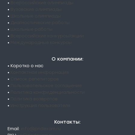
•
Всероссийские олимпиады
•
Вузовские олимпиады
•
Школьные олимпиады
•
Диагностические работы
•
Школьные работы
•
Всероссийские конкурсы/акции
•
Международные конкурсы
О компании:
• Коротко о нас
•
Контактная информация
•
Список репетиторов
•
Пользовательское соглашение
•
Политика конфиденциальности
•
Политика возвратов
•
Инструкция пользователя
Контакты:
Email:
info@pndexam.ru