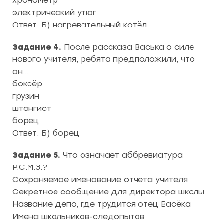
хронометр
электрический утюг
Ответ: Б) нагревательный котёл
Задание 4.
После рассказа Васька о силе
нового учителя, ребята предположили, что
он…
боксёр
грузин
штангист
борец
Ответ: Б) борец
Задание 5.
Что означает аббревиатура
Р.С.М.З.?
Сохраняемое именование отчета учителя
Секретное сообщение для директора школы
Название депо, где трудится отец Васёка
Имена школьников-следопытов