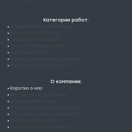
Категории работ:
•
Всероссийские олимпиады
•
Вузовские олимпиады
•
Школьные олимпиады
•
Диагностические работы
•
Школьные работы
•
Всероссийские конкурсы/акции
•
Международные конкурсы
О компании:
• Коротко о нас
•
Контактная информация
•
Список репетиторов
•
Пользовательское соглашение
•
Политика конфиденциальности
•
Политика возвратов
•
Инструкция пользователя