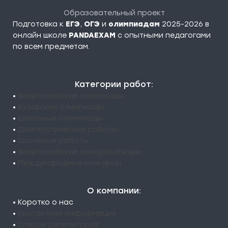
Образовательный проект
Подготовка к
ЕГЭ
,
ОГЭ
и
олимпиадам
2025-2026 в
онлайн школе
PANDAEXAM
c опытными педагогами
по всем предметам.
Категории работ:
•
Всероссийские олимпиады
•
Вузовские олимпиады
•
Школьные олимпиады
•
Диагностические работы
•
Школьные работы
•
Всероссийские конкурсы/акции
•
Международные конкурсы
О компании:
• Коротко о нас
•
Контактная информация
•
Список репетиторов