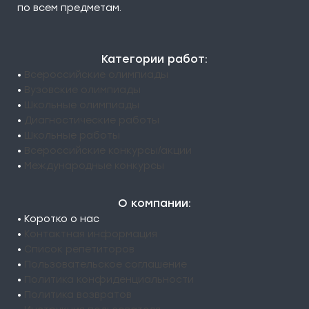
по всем предметам.
Категории работ:
•
Всероссийские олимпиады
•
Вузовские олимпиады
•
Школьные олимпиады
•
Диагностические работы
•
Школьные работы
•
Всероссийские конкурсы/акции
•
Международные конкурсы
О компании:
• Коротко о нас
•
Контактная информация
•
Список репетиторов
•
Пользовательское соглашение
•
Политика конфиденциальности
•
Политика возвратов