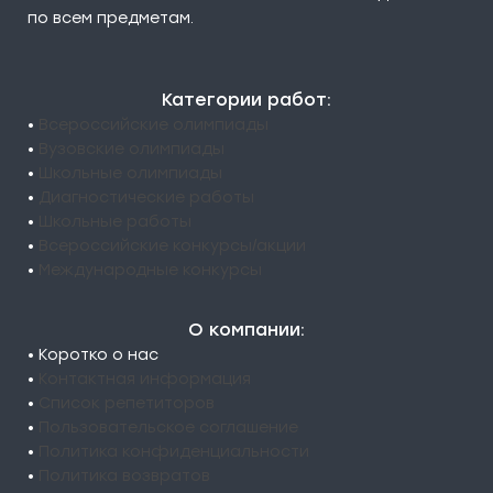
по всем предметам.
Категории работ:
•
Всероссийские олимпиады
•
Вузовские олимпиады
•
Школьные олимпиады
•
Диагностические работы
•
Школьные работы
•
Всероссийские конкурсы/акции
•
Международные конкурсы
О компании:
• Коротко о нас
•
Контактная информация
•
Список репетиторов
•
Пользовательское соглашение
•
Политика конфиденциальности
•
Политика возвратов