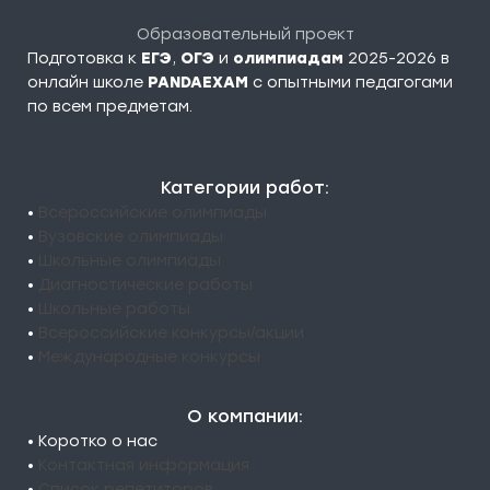
Образовательный проект
Подготовка к
ЕГЭ
,
ОГЭ
и
олимпиадам
2025-2026 в
онлайн школе
PANDAEXAM
c опытными педагогами
по всем предметам.
Категории работ:
•
Всероссийские олимпиады
•
Вузовские олимпиады
•
Школьные олимпиады
•
Диагностические работы
•
Школьные работы
•
Всероссийские конкурсы/акции
•
Международные конкурсы
О компании:
• Коротко о нас
•
Контактная информация
•
Список репетиторов