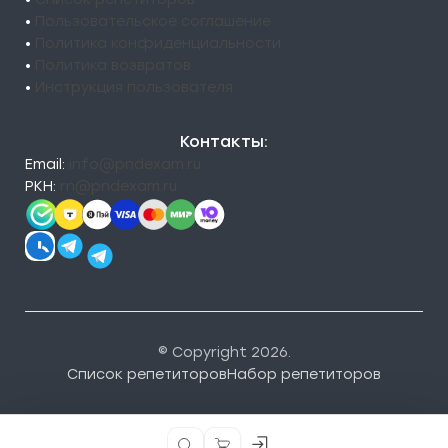
•
Пользовательское соглашение
•
Политика конфиденциальности
•
Политика возвратов
•
Инструкция пользователя
Контакты:
Email:
info@pndexam.ru
РКН:
rn@pndexam.ru
© Copyright 2026.
Список репетиторов
Набор репетиторов