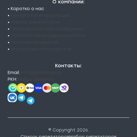
О компании:
• Коротко о нас
•
Контактная информация
•
Список репетиторов
•
Пользовательское соглашение
•
Политика конфиденциальности
•
Политика возвратов
•
Инструкция пользователя
Контакты:
Email:
info@pndexam.ru
РКН:
rn@pndexam.ru
© Copyright 2026.
Список репетиторов
Набор репетиторов