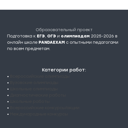
Образовательный проект
Подготовка к
ЕГЭ
,
ОГЭ
и
олимпиадам
2025-2026 в
онлайн школе
PANDAEXAM
c опытными педагогами
по всем предметам.
Категории работ:
•
Всероссийские олимпиады
•
Вузовские олимпиады
•
Школьные олимпиады
•
Диагностические работы
•
Школьные работы
•
Всероссийские конкурсы/акции
•
Международные конкурсы