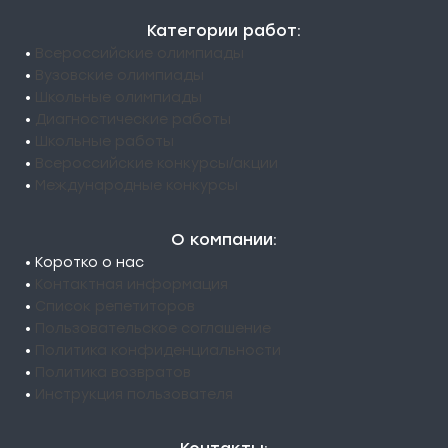
Категории работ:
•
Всероссийские олимпиады
•
Вузовские олимпиады
•
Школьные олимпиады
•
Диагностические работы
•
Школьные работы
•
Всероссийские конкурсы/акции
•
Международные конкурсы
О компании:
• Коротко о нас
•
Контактная информация
•
Список репетиторов
•
Пользовательское соглашение
•
Политика конфиденциальности
•
Политика возвратов
•
Инструкция пользователя