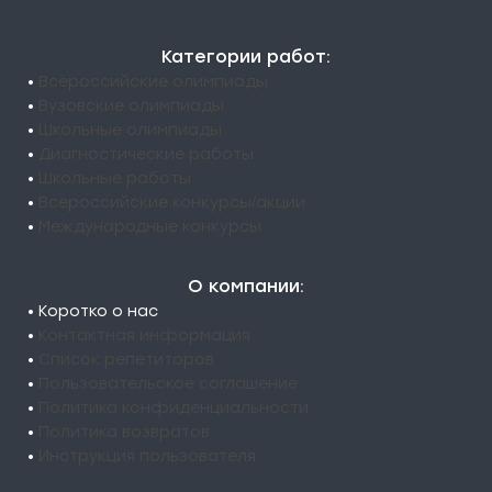
Категории работ:
•
Всероссийские олимпиады
•
Вузовские олимпиады
•
Школьные олимпиады
•
Диагностические работы
•
Школьные работы
•
Всероссийские конкурсы/акции
•
Международные конкурсы
О компании:
• Коротко о нас
•
Контактная информация
•
Список репетиторов
•
Пользовательское соглашение
•
Политика конфиденциальности
•
Политика возвратов
•
Инструкция пользователя