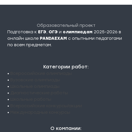
Образовательный проект
Подготовка к
ЕГЭ
,
ОГЭ
и
олимпиадам
2025-2026 в
онлайн школе
PANDAEXAM
c опытными педагогами
по всем предметам.
Категории работ:
•
Всероссийские олимпиады
•
Вузовские олимпиады
•
Школьные олимпиады
•
Диагностические работы
•
Школьные работы
•
Всероссийские конкурсы/акции
•
Международные конкурсы
О компании: