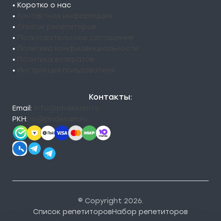
• Коротко о нас
•
Контактная информация
•
Список репетиторов
•
Пользовательское соглашение
•
Политика конфиденциальности
•
Политика возвратов
•
Инструкция пользователя
Контакты:
Email:
info@pndexam.ru
РКН:
rn@pndexam.ru
© Copyright 2026.
Список репетиторов
Набор репетиторов