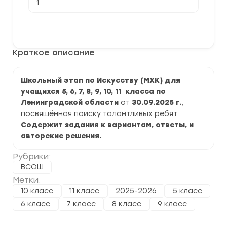
товара
[30.09.2025]
Школьный
В корзину
этап
ВСОШ
по
Краткое описание
Искусству
(МХК)
2025-
2026
Школьный этап по Искусству (МХК) для
г.
учащихся 5, 6, 7, 8, 9, 10, 11 класса по
Ленинградская
область
Ленинградской области
от
30.09.2025 г.
,
посвящённая поиску талантливых ребят.
Содержит задания к вариантам, ответы, и
авторские решения.
Рубрики:
ВСОШ
Метки:
10 класс
11 класс
2025-2026
5 класс
6 класс
7 класс
8 класс
9 класс