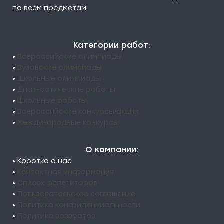
по всем предметам.
Категории работ:
•
Всероссийские олимпиады
•
Вузовские олимпиады
•
Школьные олимпиады
•
Диагностические работы
•
Школьные работы
•
Всероссийские конкурсы/акции
•
Международные конкурсы
О компании:
• Коротко о нас
•
Контактная информация
•
Список репетиторов
•
Пользовательское соглашение
•
Политика конфиденциальности
•
Политика возвратов