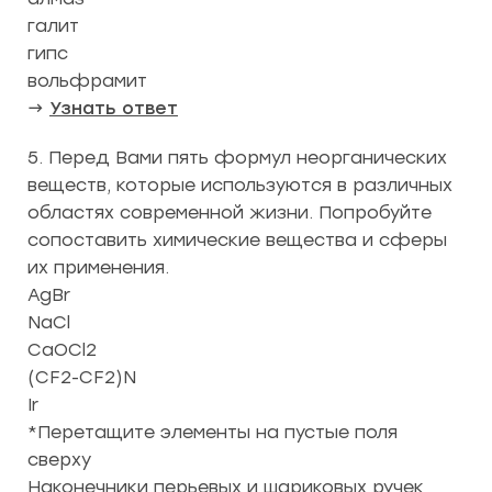
галит
гипс
вольфрамит
→
Узнать ответ
5. Перед Вами пять формул неорганических
веществ, которые используются в различных
областях современной жизни. Попробуйте
сопоставить химические вещества и сферы
их применения.
AgBr
NaCl
CaOCl2
(CF2-CF2)N
Ir
*Перетащите элементы на пустые поля
сверху
Наконечники перьевых и шариковых ручек