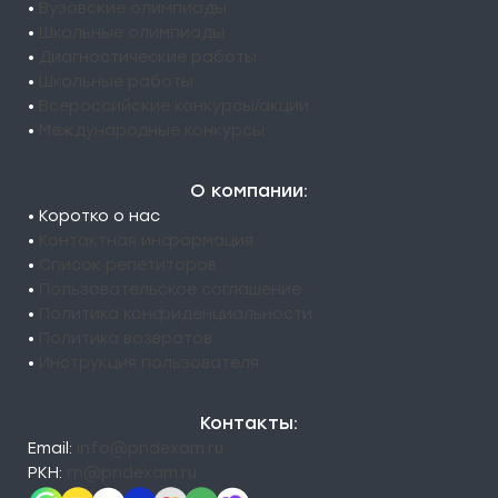
•
Вузовские олимпиады
•
Школьные олимпиады
•
Диагностические работы
•
Школьные работы
•
Всероссийские конкурсы/акции
•
Международные конкурсы
О компании:
• Коротко о нас
•
Контактная информация
•
Список репетиторов
•
Пользовательское соглашение
•
Политика конфиденциальности
•
Политика возвратов
•
Инструкция пользователя
Контакты:
Email:
info@pndexam.ru
РКН:
rn@pndexam.ru