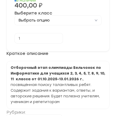
В наличии
400,00
₽
Выберите класс
Количество
В корзину
товара
[01.10.2025-
13.01.2026]
Отборочный
Краткое описание
этап
олимпиады
“Бельчонок”
Отборочный этап олимпиады Бельчонок по
по
Информатике
Информатике для учащихся 2, 3, 4, 5, 7, 8, 9, 10,
2025/26
11 класса от 01.10.2025-13.01.2026 г.
,
г.
задания
посвящённая поиску талантливых ребят.
и
Содержит задания к вариантам, ответы, и
ответы
авторские решения. Будет полезна учителям,
ученикам и репетиторам
Рубрики: