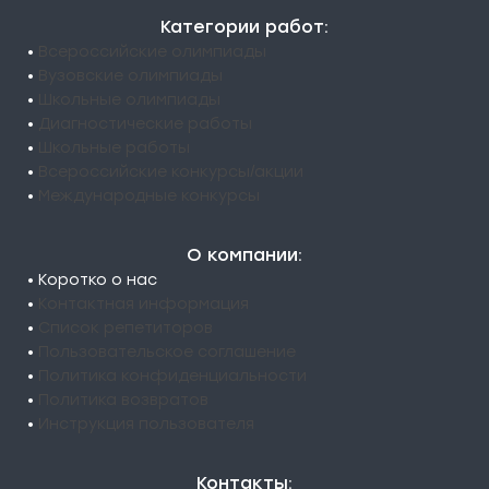
Категории работ:
•
Всероссийские олимпиады
•
Вузовские олимпиады
•
Школьные олимпиады
•
Диагностические работы
•
Школьные работы
•
Всероссийские конкурсы/акции
•
Международные конкурсы
О компании:
• Коротко о нас
•
Контактная информация
•
Список репетиторов
•
Пользовательское соглашение
•
Политика конфиденциальности
•
Политика возвратов
•
Инструкция пользователя
Контакты: