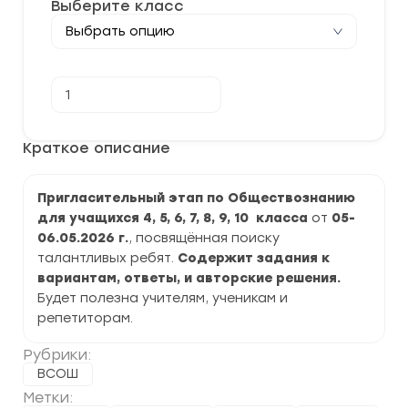
Выберите класс
Количество
В корзину
товара
[05-
06.05.2026]
Пригласительный
Краткое описание
этап
ВСОШ
по
Пригласительный этап по Обществознанию
Обществознанию
2026-
для учащихся 4, 5, 6, 7, 8, 9, 10 класса
от
05-
2027
06.05.2026 г.
, посвящённая поиску
г.
задания
талантливых ребят.
Содержит задания к
и
вариантам, ответы, и авторские решения.
ответы
Будет полезна учителям, ученикам и
репетиторам.
Рубрики:
ВСОШ
Метки: