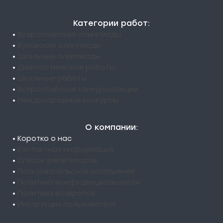
Категории работ:
•
Всероссийские олимпиады
•
Вузовские олимпиады
•
Школьные олимпиады
•
Диагностические работы
•
Школьные работы
•
Всероссийские конкурсы/акции
•
Международные конкурсы
О компании:
• Коротко о нас
•
Контактная информация
•
Список репетиторов
•
Пользовательское соглашение
•
Политика конфиденциальности
•
Политика возвратов
•
Инструкция пользователя