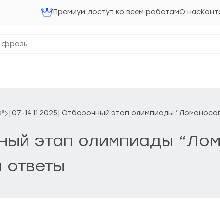
Премиум доступ ко всем работам
О нас
Конт
в"
[07-14.11.2025] Отборочный этап олимпиады “Ломоносо
очный этап олимпиады “Ло
 ответы