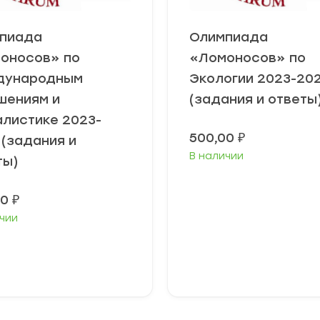
пиада
Олимпиада
оносов» по
«Ломоносов» по
дународным
Экологии 2023-20
шениям и
(задания и ответы
алистике 2023-
500,00
₽
 (задания и
В наличии
ты)
00
₽
чии
ыберите
Выберите
араметры
параметры