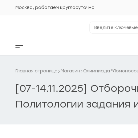
Перейти
к
Москва, работаем круглосуточно
содержанию
Введите
ключевые
фразы...
Кнопка
бокового
меню
Главная страница
Магазин
Олимпиада "Ломоносо
[07-14.11.2025] Отбор
Политологии задания и