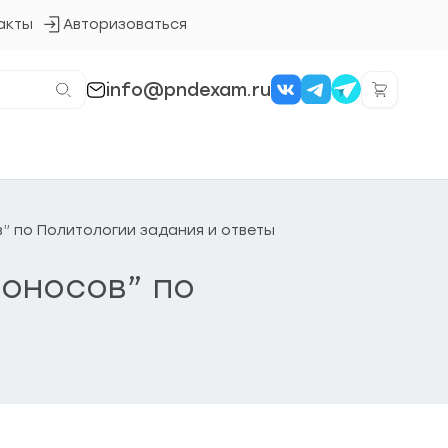
акты
Авторизоваться
Кнопка
входа
в
систему
info@pndexam.ru
в” по Политологии задания и ответы
моносов” по